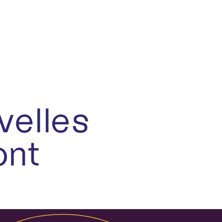
velles
nt