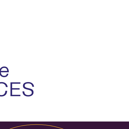
e
CES