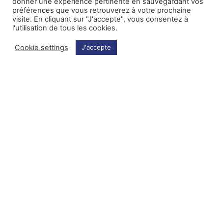
donner une expérience pertinente en sauvegardant vos
préférences que vous retrouverez à votre prochaine
visite. En cliquant sur "J'accepte", vous consentez à
l'utilisation de tous les cookies.
Cookie settings
J'accepte
Facebook
Mentions Légales
Instagram
Partenaires
Contact