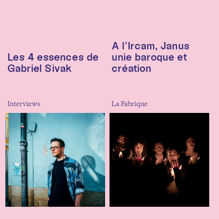
A l’Ircam, Janus
Les 4 essences de
unie baroque et
Gabriel Sivak
création
Interviews
La Fabrique